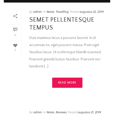
By
admin
In
Notes
,
Travelling
Posted
augustus 22, 2014
SEMET PELLENTESQUE
TEMPUS
0
Duis maximus lacus a posuere laoreet. In id
accumsan ex, eget posuere massa. Proin eget
2
faucibus lacus. Ut scelerisque blandit euismod.
Praesent gravida luctus faucibus. Praesent nec
hendrerit [...]
READ MORE
By
admin
In
Notes
,
Reviews
Posted
augustus 21, 2014