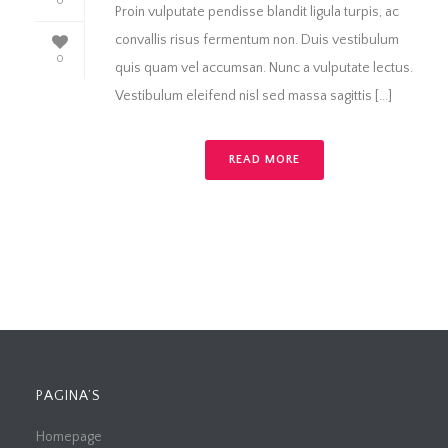
0
Proin vulputate pendisse blandit ligula turpis, ac
convallis risus fermentum non. Duis vestibulum
0
quis quam vel accumsan. Nunc a vulputate lectus.
Vestibulum eleifend nisl sed massa sagittis [...]
READ MORE
PAGINA’S
Homepage